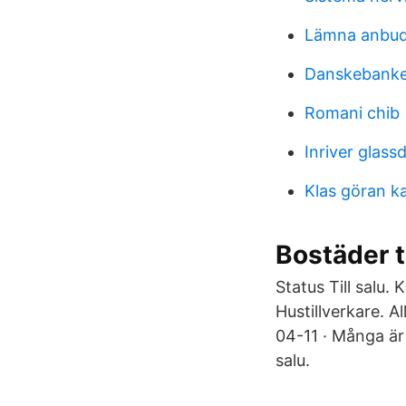
Lämna anbud
Danskebanke
Romani chib
Inriver glass
Klas göran ka
Bostäder t
Status Till salu. 
Hustillverkare. A
04-11 · Många är 
salu.