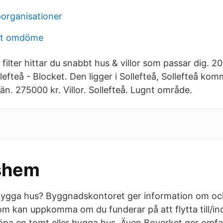
lporganisationer
ytt omdöme
filter hittar du snabbt hus & villor som passar dig. 
ollefteå - Blocket. Den ligger i Sollefteå, Sollefteå ko
än. 275000 kr. Villor. Sollefteå. Lugnt område.
shem
bygga hus? Byggnadskontoret ger information om och
som kan uppkomma om du funderar på att flytta till
köpa en tomt eller bygga hus. Även Boverket ger omf