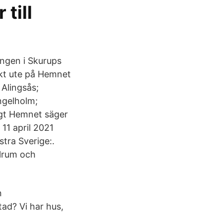
till
ingen i Skurups
ekt ute på Hemnet
 Alingsås;
ngelholm;
ligt Hemnet säger
11 april 2021
tra Sverige:.
lrum och
n
ad? Vi har hus,