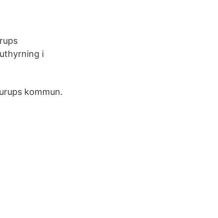
urups
uthyrning i
Skurups kommun.