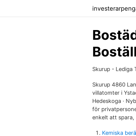
investerarpenga
Bostäd
Bostäl
Skurup - Lediga
Skurup 4860 Lant
villatomter i Ys
Hedeskoga · Nybr
för privatperson
enkelt att spara,
Kemiska berä