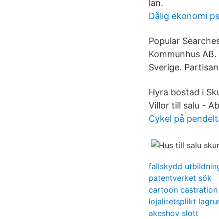
län.
Dålig ekonomi ps
Popular Searches
Kommunhus AB. Ab
Sverige. Partisa
Hyra bostad i Sk
Villor till salu 
Cykel på pendel
fallskydd utbildnin
patentverket sök
cartoon castratio
lojalitetsplikt lagr
akeshov slott