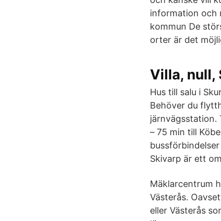
information och 
kommun De störs
orter är det möjl
Villa, nul
Hus till salu i S
Behöver du flytt
järnvägsstation.
– 75 min till Kö
bussförbindelser f
Skivarp är ett o
Mäklarcentrum ha
Västerås. Oavsett
eller Västerås 