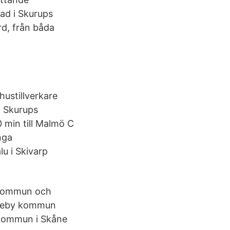
ad i Skurups
d, från båda
hustillverkare
n Skurups
 min till Malmö C
nga
lu i Skivarp
y kommun och
 i Heby kommun
 kommun i Skåne