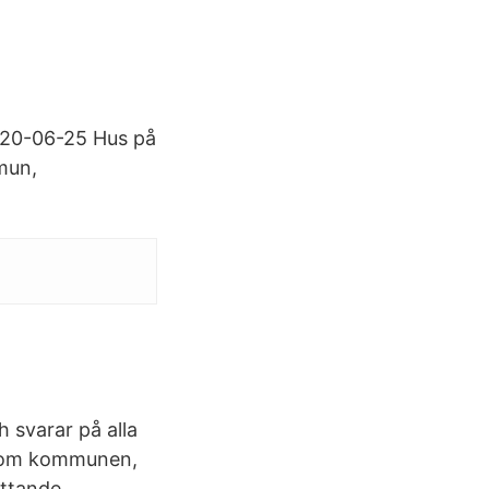
2020-06-25 Hus på
mmun,
 svarar på alla
/inom kommunen,
attande