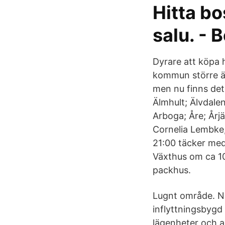
Hitta bo
salu. - B
Dyrare att köpa 
kommun större än
men nu finns det 
Älmhult; Älvdale
Arboga; Åre; Årjä
Cornelia Lembke,
21:00 täcker med
Växthus om ca 1
packhus.
Lugnt område. När
inflyttningsbygd
lägenheter och an