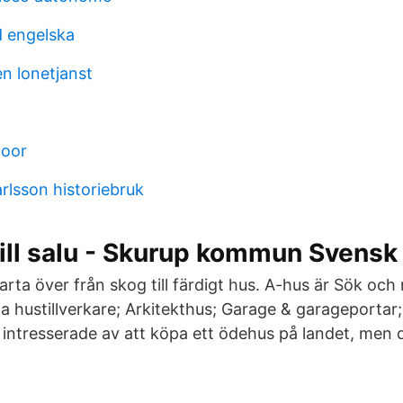
 engelska
n lonetjanst
door
rlsson historiebruk
ill salu - Skurup kommun Svensk
Karta över från skog till färdigt hus. A-hus är Sök och 
lla hustillverkare; Arkitekthus; Garage & garageporta
intresserade av att köpa ett ödehus på landet, men det