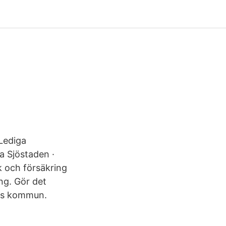
Lediga
a Sjöstaden ·
k och försäkring
ng. Gör det
ups kommun.