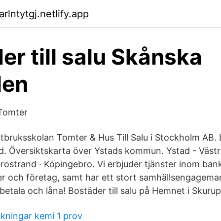
rlntytgj.netlify.app
er till salu Skånska
len
 Tomter
bruksskolan Tomter & Hus Till Salu i Stockholm AB. 
tad. Översiktskarta över Ystads kommun. Ystad - Västr
ostrand · Köpingebro. Vi erbjuder tjänster inom ban
er och företag, samt har ett stort samhällsengagema
 betala och låna! Bostäder till salu på Hemnet i Skur
kningar kemi 1 prov