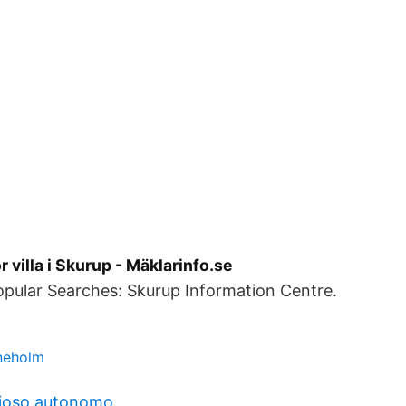
ör villa i Skurup - Mäklarinfo.se
pular Searches: Skurup Information Centre.
ineholm
vioso autonomo