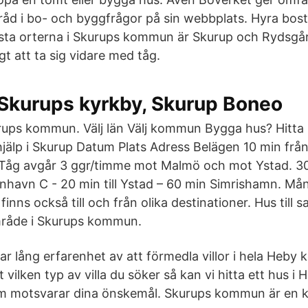
råd i bo- och byggfrågor på sin webbplats. Hyra bost
ta orterna i Skurups kommun är Skurup och Rydsgår
igt att ta sig vidare med tåg.
l, Skurups kyrkby, Skurup Boneo
kurups kommun. Välj län Välj kommun Bygga hus? Hitta 
hjälp i Skurup Datum Plats Adress Belägen 10 min frå
 Tåg avgår 3 ggr/timme mot Malmö och mot Ystad. 30
benhavn C - 20 min till Ystad – 60 min Simrishamn. Må
inns också till och från olika destinationer. Hus till sa
mråde i Skurups kommun.
r lång erfarenhet av att förmedla villor i hela Heb
 vilken typ av villa du söker så kan vi hitta ett hus
som motsvarar dina önskemål. Skurups kommun är en