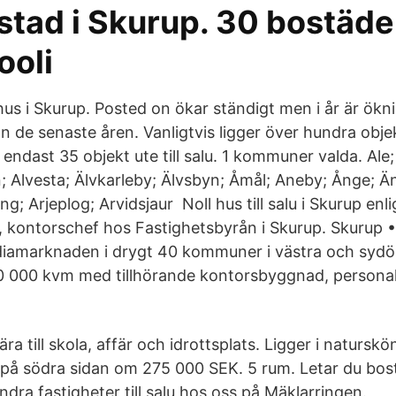
stad i Skurup. 30 bostäder 
ooli
hus i Skurup. Posted on ökar ständigt men i år är ökn
 de senaste åren. Vanligtvis ligger över hundra obj
endast 35 objekt ute till salu. 1 kommuner valda. Ale;
n; Alvesta; Älvkarleby; Älvsbyn; Åmål; Aneby; Ånge; Ä
ng; Arjeplog; Arvidsjaur Noll hus till salu i Skurup en
 kontorschef hos Fastighetsbyrån i Skurup. Skurup • 
iamarknaden i drygt 40 kommuner i västra och sydös
0 000 kvm med tillhörande kontorsbyggnad, persona
a till skola, affär och idrottsplats. Ligger i naturskö
 på södra sidan om 275 000 SEK. 5 rum. Letar du bost
dra fastigheter till salu hos oss på Mäklarringen.