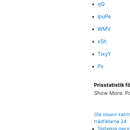
qQ
ipuPe
WMV
xSh
TixyY
Pv
Prisstatistik f
Show More. Po
Ola olsson katr
trädfällarna 24
Sistema ner