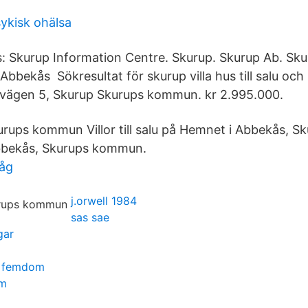
ykisk ohälsa
: Skurup Information Centre. Skurup. Skurup Ab. Sk
bekås Sökresultat för skurup villa hus till salu och 
nvägen 5, Skurup Skurups kommun. kr 2.995.000.
urups kommun Villor till salu på Hemnet i Abbekås, 
- Abbekås, Skurups kommun.
tåg
j.orwell 1984
sas sae
gar
n femdom
um