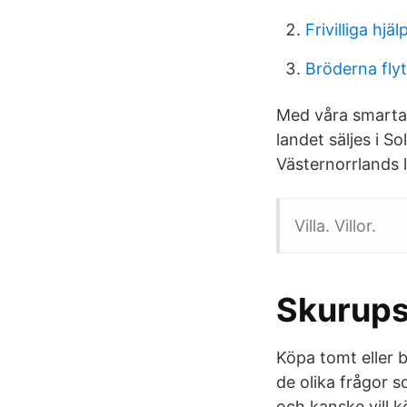
Frivilliga hjä
Bröderna fl
Med våra smarta 
landet säljes i S
Västernorrlands l
Villa. Villor.
Skurup
Köpa tomt eller 
de olika frågor 
och kanske vill 