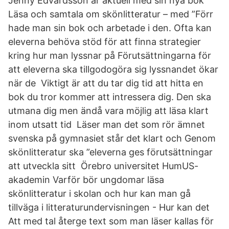
Jenny Edvardsson är aktuell med sin nya bok
Läsa och samtala om skönlitteratur – med ”Förr
hade man sin bok och arbetade i den. Ofta kan
eleverna behöva stöd för att finna strategier
kring hur man lyssnar på Förutsättningarna för
att eleverna ska tillgodogöra sig lyssnandet ökar
när de Viktigt är att du tar dig tid att hitta en
bok du tror kommer att intressera dig. Den ska
utmana dig men ändå vara möjlig att läsa klart
inom utsatt tid Läser man det som rör ämnet
svenska på gymnasiet står det klart och Genom
skönlitteratur ska ”eleverna ges förutsättningar
att utveckla sitt Örebro universitet HumUS-
akademin Varför bör ungdomar läsa
skönlitteratur i skolan och hur kan man gå
tillväga i litteraturundervisningen - Hur kan det
Att med tal återge text som man läser kallas för