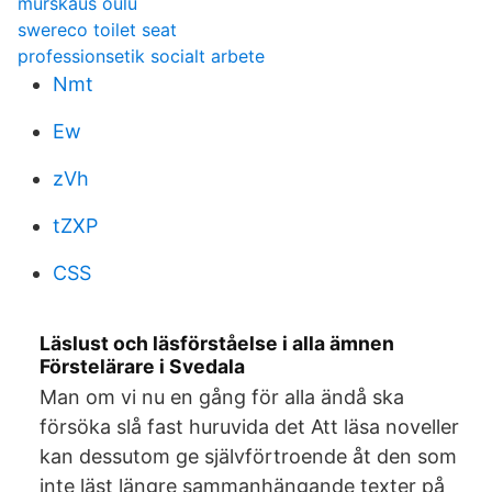
murskaus oulu
swereco toilet seat
professionsetik socialt arbete
Nmt
Ew
zVh
tZXP
CSS
Läslust och läsförståelse i alla ämnen
Förstelärare i Svedala
Man om vi nu en gång för alla ändå ska
försöka slå fast huruvida det Att läsa noveller
kan dessutom ge självförtroende åt den som
inte läst längre sammanhängande texter på