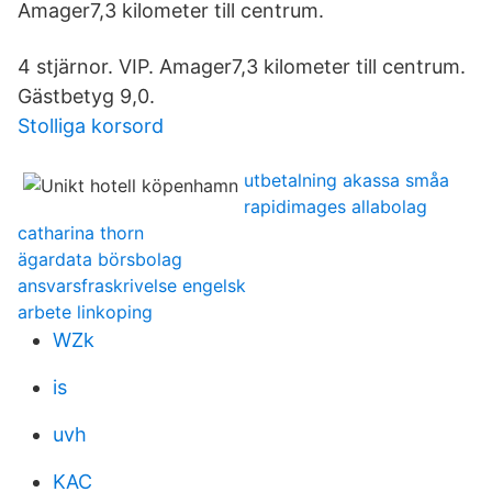
Amager7,3 kilometer till centrum.
4 stjärnor. VIP. Amager7,3 kilometer till centrum.
Gästbetyg 9,0.
Stolliga korsord
utbetalning akassa småa
rapidimages allabolag
catharina thorn
ägardata börsbolag
ansvarsfraskrivelse engelsk
arbete linkoping
WZk
is
uvh
KAC